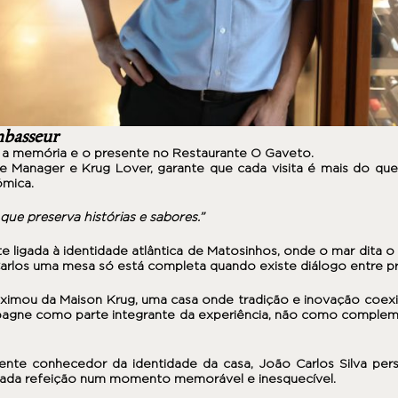
mbasseur
re a memória e o presente no
Restaurante O Gaveto
.
 Manager e Krug Lover, garante que cada visita é mais do que 
ómica.
ue preserva histórias e sabores.”
 ligada à identidade atlântica de
Matosinhos
, onde o mar dita o
 Carlos uma mesa só está completa quando existe diálogo entre p
oximou da Maison
Krug,
uma casa onde tradição e inovação coexis
agne como parte integrante da experiência, não como comple
nte conhecedor da identidade da casa, João Carlos Silva person
cada refeição num momento memorável e inesquecível.