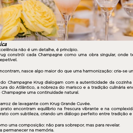
ica
xcelência não é um detalhe, é princípio.
rug
constrói cada Champagne como uma obra singular, onde tem
petível.
ncontram, nasce algo maior do que uma harmonização: cria-se 
 do Champagne Krug dialogam com a autenticidade da cozinha
cura do Atlântico, a nobreza do marisco e a tradição culinária e
do Champagne uma continuidade natural.
rroz de lavagante com Krug Grande Cuvée.
 prato encontram equilíbrio na frescura vibrante e na complex
rato com subtileza, criando um diálogo perfeito entre tradição e 
omo uma composição: não para sobrepor, mas para revelar.
ra permanecer na memória.